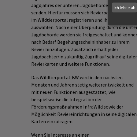
Jagdjahres der unteren Jagdbehörde einfach zu
Ich lehne ab
senden. Hierfür müssen sich Revierpächter einmal
im Wildtierportal registrieren und ihr eigenes Revi
auswählen. Nach einer Überprüfung durch die unte
Jagdbehörde werden sie freigeschaltet und könne
nach Bedarf Begehungsscheininhaber zu ihrem
Revier hinzufügen. Zusätzlich erhält jeder
Jagdpächter/in zukünftig Zugriff auf seine digitale
Revierkarten und weitere Funktionen.
Das Wildtierportal-BW wird in den nächsten
Monaten und Jahren stetig weiterentwickelt und
mit neuen Funktionen ausgestattet, wie
beispielsweise die Integration der
Förderungsmaßnahmen InfraWild sowie der
Möglichkeit Reviereinrichtungen in seine digitalen
Karten einzutragen.
Wenn Sie Interesse an einer