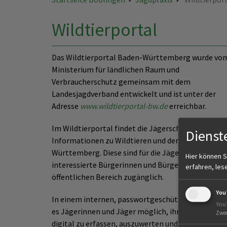
Wildtierportal
Das Wildtierportal Baden-Württemberg wurde vo
Ministerium für ländlichen Raum und
Verbraucherschutz gemeinsam mit dem
Landesjagdverband entwickelt und ist unter der
Adresse
www.wildtierportal-bw.de
erreichbar.
Im Wildtierportal findet die Jägerschaft
Dienst
Informationen zu Wildtieren und der Jagd in Bade
Württemberg. Diese sind für die Jägerschaft und
Hier können S
interessierte Bürgerinnen und Bürger in einem
erfahren, les
öffentlichen Bereich zugänglich.
You
In einem internen, passwortgeschützten Bereich i
You
es Jägerinnen und Jäger möglich, ihre Jagdstreck
Zwe
digital zu erfassen, auszuwerten und am Ende des