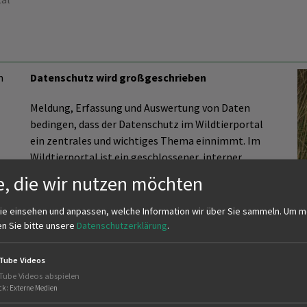
m
Datenschutz wird großgeschrieben
Meldung, Erfassung und Auswertung von Daten
bedingen, dass der Datenschutz im Wildtierportal
ein zentrales und wichtiges Thema einnimmt. Im
Wildtierportal ist ein geschlossener, interner
Bereich mit definierten Rollen und Rechten
e, die wir nutzen möchten
n-
eingerichtet. Gemäß den europäischen
Datenschutzrichtlinien dürfen erfasste
ie einsehen und anpassen, welche Information wir über Sie sammeln.
Um m
Streckendaten nur die zum Revier zugeordneten
en Sie bitte unsere
Datenschutzerklärung
.
Personen wie Jagdausübungsberechtigte (Pächter
bzw. Eigenjagdbesitzer) und Jagderlaubnisinhaber
Tube Videos
st
(Begehungsschein) einsehen. Die Behörden haben
Tube Videos abspielen
en
lediglich Zugriff auf aggregierte Daten der
ck
:
Externe Medien
Streckenmeldung im Zuge ihres dienstlichen