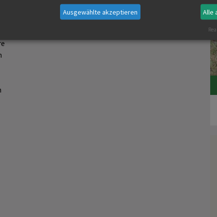
Gebrauchs.
Ausgewählte akzeptieren
Alle
ig
Real
er
re
n
n