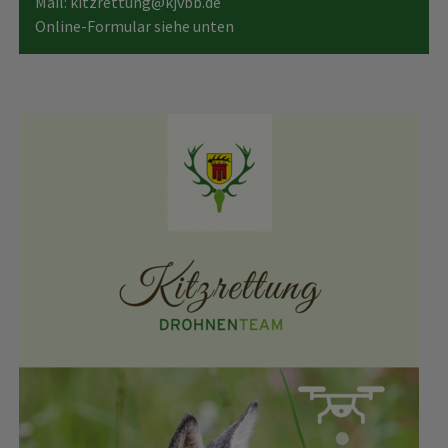
Mail: kitzrettung@kjvbb.de
Online-Formular siehe unten