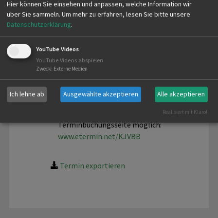
Hier können Sie einsehen und anpassen, welche Information wir
Schießanlage Mönchsbrunnen
über Sie sammeln.
Um mehr zu erfahren, lesen Sie bitte unsere
Datenschutzerklärung
.
Mönchsbrunnen 2
71065 Sindelfingen
YouTube Videos
YouTube Videos abspielen
Zweck
:
Externe Medien
Ich lehne ab
Ausgewählte akzeptieren
Alle akzeptieren
Die Terminbuchung ist über unsere Online-
Realisiert mit Klaro!
Terminbuchungsseite möglich:
www.etermin.net/KJVBB
Termin exportieren