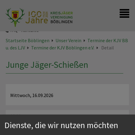
Startseite
Presse
FAQ - Kontakte
Startseite Böblingen
Unser Verein
Termine der KJV BB
u. des LJV
Termine der KJV Böblingen e.V.
Detail
Junge Jäger-Schießen
Mittwoch, 16.09.2026
18:00
Dienste, die wir nutzen möchten
Ende: 20:00